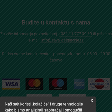
Budite u kontaktu s nama
Za više informacija pozovite broj:
+381 11 777 39 39
ili pišite na
e-mail:
info@sava-osiguranje.rs
Radno vreme kontakt centra: ponedeljak - petak: 08.00 - 19.00
časova
x
Naš sajt koristi „kolačiće” i druge tehnologije
kako bismo analizirali saobraćaj i omogućili