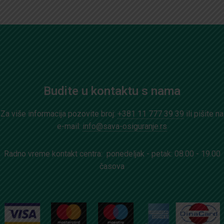
Budite u kontaktu s nama
Za više informacija pozovite broj:
+381 11 777 39 39
ili pišite na
e-mail:
info@sava-osiguranje.rs
Radno vreme kontakt centra: ponedeljak - petak: 08.00 - 19.00
časova