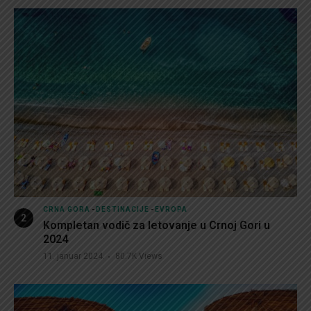
CRNA GORA
-
DESTINACIJE
-
EVROPA
Kompletan vodič za letovanje u Crnoj Gori u
2024
11. januar 2024.
80.7K
Views