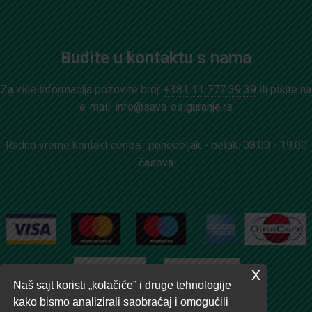
Budite u kontaktu s nama
Za više informacija pozovite broj:
+381 11 777 39 39
ili pišite na
e-mail:
info@sava-osiguranje.rs
Radno vreme kontakt centra: ponedeljak - petak: 08.00 - 19.00
časova
x
Naš sajt koristi „kolačiće” i druge tehnologije
kako bismo analizirali saobraćaj i omogućili