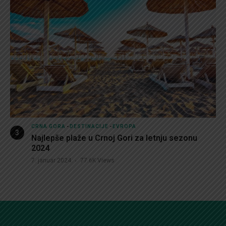
CRNA GORA
-
DESTINACIJE
-
EVROPA
Najlepše plaže u Crnoj Gori za letnju sezonu
2024
7. januar 2024.
77.6K
Views