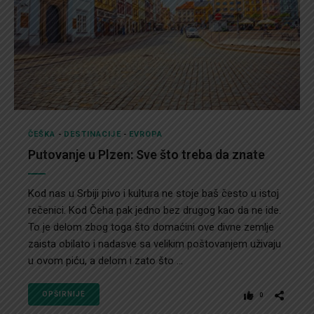
ČEŠKA
-
DESTINACIJE
-
EVROPA
Putovanje u Plzen: Sve što treba da znate
Kod nas u Srbiji pivo i kultura ne stoje baš često u istoj
rečenici. Kod Čeha pak jedno bez drugog kao da ne ide.
To je delom zbog toga što domaćini ove divne zemlje
zaista obilato i nadasve sa velikim poštovanjem uživaju
u ovom piću, a delom i zato što ...
OPŠIRNIJE
0