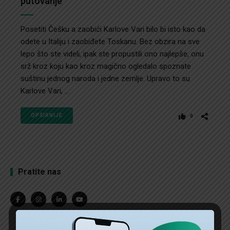
putovanje
Posetiti Češku a zaobići Karlove Vari bilo bi isto kao da
odete u Italiju i zaobiđete Toskanu. Bez obzira na sve
lepo što ste videli, ipak ste propustili ono najlepše, onu
srž kroz koju kao kroz magično ogledalo spoznate
suštinu jednog naroda i jedne zemlje. Upravo to su
Karlove Vari, ...
OPŠIRNIJE
0
Pratite nas