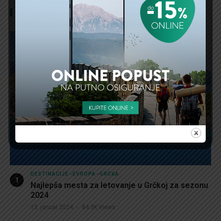
Najpopularnije
DESTINACIJE
-
EVROPA
-
GRČKA
Najlepša mesta za letovanje u Grčkoj za sezonu
2024
13. januar 2024.
84.3K
Views