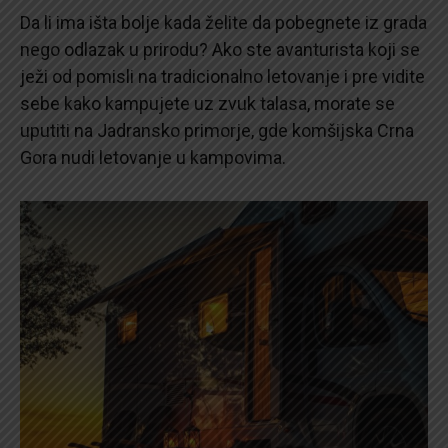
Da li ima išta bolje kada želite da pobegnete iz grada
nego odlazak u prirodu? Ako ste avanturista koji se
ježi od pomisli na tradicionalno letovanje i pre vidite
sebe kako kampujete uz zvuk talasa, morate se
uputiti na Jadransko primorje, gde komšijska Crna
Gora nudi letovanje u kampovima.