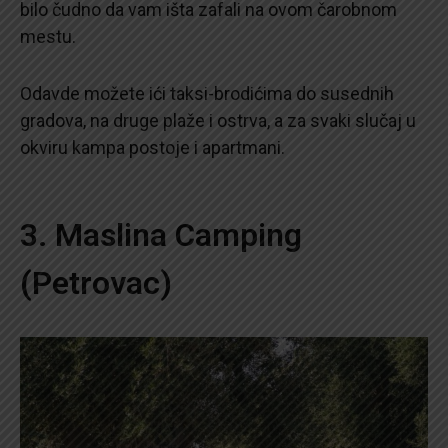
bilo čudno da vam išta zafali na ovom čarobnom
mestu.
Odavde možete ići taksi-brodićima do susednih
gradova, na druge plaže i ostrva, a za svaki slučaj u
okviru kampa postoje i apartmani.
3. Maslina Camping
(Petrovac)