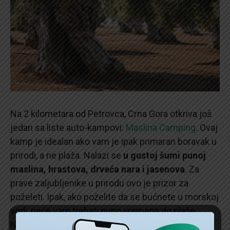
Na 2 kilometara od Petrovca, Crna Gora otkriva još
jedan sa liste auto-kampovi:
Maslina Camping
. Ovaj
kamp je idealan ako vam je ipak primaran boravak u
prirodi, a ne plaža. Nalazi se
u gustoj šumi punoj
maslina, hrastova, drveća nara i jasenova
. Za
prave zaljubljenike u prirodu ovo je prizor za
poželeti. Ipak, ako poželite da se bućnete u morskoj
vodi, neće vam trebati puno vremena do plaže.
Najbliža je Buljarica do koje se stiže laganim