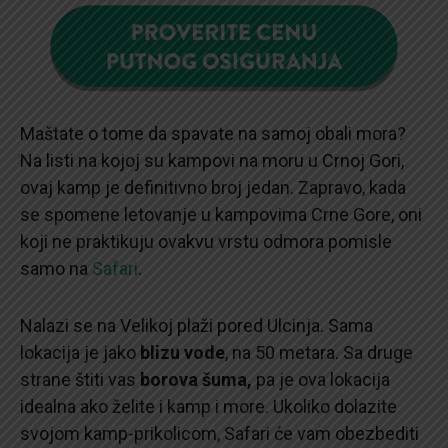
Maštate o tome da spavate na samoj obali mora?
Na listi na kojoj su kampovi na moru u Crnoj Gori,
ovaj kamp je definitivno broj jedan. Zapravo, kada
se spomene letovanje u kampovima Crne Gore, oni
koji ne praktikuju ovakvu vrstu odmora pomisle
samo na
Safari
.
Nalazi se na Velikoj plaži pored Ulcinja. Sama
lokacija je jako
blizu vode
, na 50 metara. Sa druge
strane štiti vas
borova šuma,
pa je ova lokacija
idealna ako želite i kamp i more. Ukoliko dolazite
svojom kamp-prikolicom, Safari će vam obezbediti