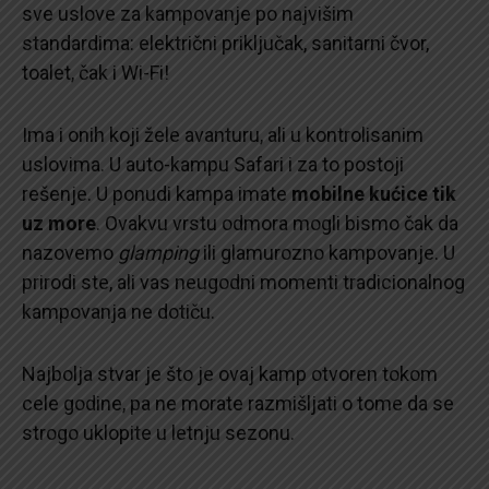
sve uslove za kampovanje po najvišim
standardima: električni priključak, sanitarni čvor,
toalet, čak i Wi-Fi!
Ima i onih koji žele avanturu, ali u kontrolisanim
uslovima. U auto-kampu Safari i za to postoji
rešenje. U ponudi kampa imate
mobilne kućice tik
uz more
. Ovakvu vrstu odmora mogli bismo čak da
nazovemo
glamping
ili glamurozno kampovanje. U
prirodi ste, ali vas neugodni momenti tradicionalnog
kampovanja ne dotiču.
Najbolja stvar je što je ovaj kamp otvoren tokom
cele godine, pa ne morate razmišljati o tome da se
strogo uklopite u letnju sezonu.