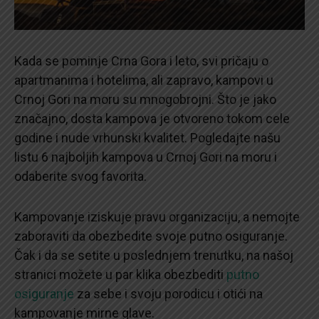
Kada se pominje Crna Gora i leto, svi pričaju o
apartmanima i hotelima, ali zapravo, kampovi u
Crnoj Gori na moru su mnogobrojni. Što je jako
značajno, dosta kampova je otvoreno tokom cele
godine i nude vrhunski kvalitet. Pogledajte našu
listu 6 najboljih kampova u Crnoj Gori na moru i
odaberite svog favorita.
Kampovanje iziskuje pravu organizaciju, a nemojte
zaboraviti da obezbedite svoje putno osiguranje.
Čak i da se setite u poslednjem trenutku, na našoj
stranici možete u par klika obezbediti
putno
osiguranje
za sebe i svoju porodicu i otići na
kampovanje mirne glave.