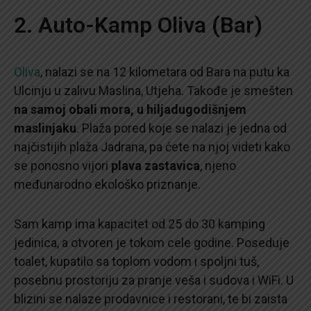
2. Auto-Kamp Oliva (Bar)
Oliva
, nalazi se na 12 kilometara od Bara na putu ka
Ulcinju u zalivu Maslina, Utjeha. Takođe je smešten
na samoj obali mora, u hiljadugodišnjem
maslinjaku
. Plaža pored koje se nalazi je jedna od
najčistijih plaža Jadrana, pa ćete na njoj videti kako
se ponosno vijori
plava zastavica
, njeno
međunarodno ekološko priznanje.
Sam kamp ima kapacitet od 25 do 30 kamping
jedinica, a otvoren je tokom cele godine. Poseduje
toalet, kupatilo sa toplom vodom i spoljni tuš,
posebnu prostoriju za pranje veša i sudova i WiFi. U
blizini se nalaze prodavnice i restorani, te bi zaista