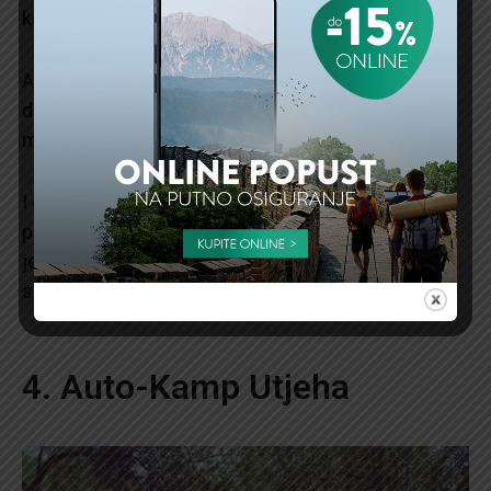
korakom za manje od 10 minuta.
A kada se uželite gradske vreve ili vam bilo šta
drugo zatreba, za pola sata šetnje od kampa
možete stići do Petrovca.
I ovaj kamp sadrži sve što vam je neophodno:
parking, tuševe, toalet, struju, WiFi. Kažu da ko
jednom ode u kamp Maslina, obavezno ga poseti i
sledeće godine.
4. Auto-Kamp Utjeha