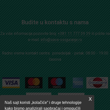
Budite u kontaktu s nama
Za više informacija pozovite broj:
+381 11 777 39 39
ili pišite na
e-mail:
info@sava-osiguranje.rs
Radno vreme kontakt centra: ponedeljak - petak: 08.00 - 19.00
časova
x
Naš sajt koristi „kolačiće” i druge tehnologije
kako bismo analizirali saobraćaj i omogućili