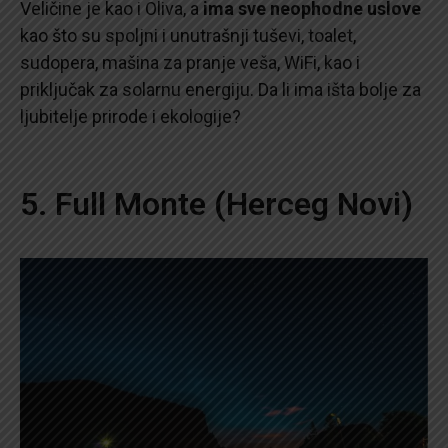
Veličine je kao i Oliva, a
ima sve neophodne uslove
kao što su spoljni i unutrašnji tuševi, toalet,
sudopera, mašina za pranje veša, WiFi, kao i
priključak za solarnu energiju. Da li ima išta bolje za
ljubitelje prirode i ekologije?
5. Full Monte (Herceg Novi)