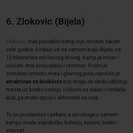
6. Zlokovic (Bijela)
Zlokovic
, mali porodični kamp nije otvoren tokom
cele godine, a nalazi se na samom kraju Bijele, na
12 kilometara od Herceg Novog. Kamp je miran i
uvučen. Ima svoju plažu i restoran. Pošto je
smešten između mora i glavnog puta, naročito je
atraktivan za bicikliste
koji mogu da obiđu obližnja
mesta uz kratku vožnju. U blizini se nalazi i ronilački
klub, pa imate opciju i aktivnosti na vodi.
Tu su prodavnice i pekare, a od usluga u samom
kampu imate zajedničku kuhinju, tuševe, toalet i
internet.