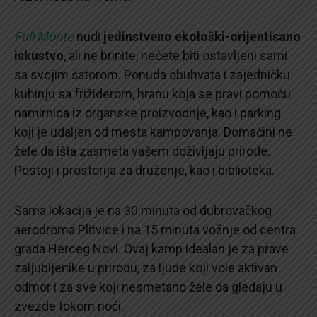
Full Monte
nudi
jedinstveno ekološki-orijentisano
iskustvo
, ali ne brinite, nećete biti ostavljeni sami
sa svojim šatorom. Ponuda obuhvata i zajedničku
kuhinju sa frižiderom, hranu koja se pravi pomoću
namirnica iz organske proizvodnje, kao i parking
koji je udaljen od mesta kampovanja. Domaćini ne
žele da išta zasmeta vašem doživljaju prirode.
Postoji i prostorija za druženje, kao i biblioteka.
Sama lokacija je na 30 minuta od dubrovačkog
aerodroma Plitvice i na 15 minuta vožnje od centra
grada Herceg Novi. Ovaj kamp idealan je za prave
zaljubljenike u prirodu, za ljude koji vole aktivan
odmor i za sve koji nesmetano žele da gledaju u
zvezde tokom noći.