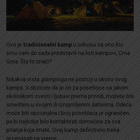
Ovo je
tradicionalni kamp
u odnosu na ono što
smo vam do sada predstavili na listi kampovi, Crna
Gora. Šta to znači?
Nikakva vrsta
glampinga
ne postoji u okviru ovog
kampa. S obzirom da je on za posetioce sa jakom
ekološkom svesti i ljubavi prema prirodi, možete biti
smešteni u svojim ili iznajmljenim šatorima. Odeća
može biti opcionalna i broj posetilaca je ograničen,
pa bi najbolje bilo kontaktirati domaćine za sva
pitanja koja imate. Ovaj kamp definitivno treba
rezervisati na vreme.