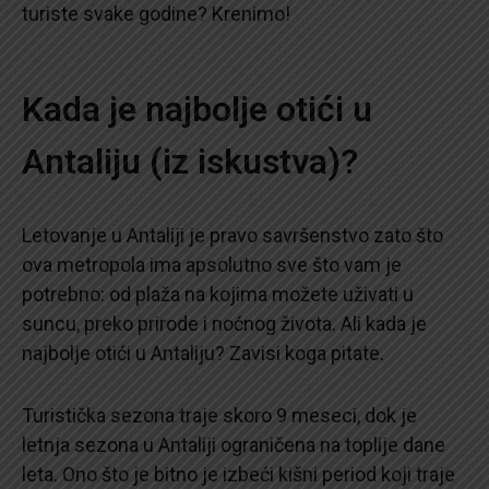
turiste svake godine? Krenimo!
Kada je najbolje otići u
Antaliju (iz iskustva)?
Letovanje u Antaliji je pravo savršenstvo zato što
ova metropola ima apsolutno sve što vam je
potrebno: od plaža na kojima možete uživati u
suncu, preko prirode i noćnog života. Ali kada je
najbolje otići u Antaliju? Zavisi koga pitate.
Turistička sezona traje skoro 9 meseci, dok je
letnja sezona u Antaliji ograničena na toplije dane
leta. Ono što je bitno je izbeći kišni period koji traje