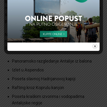
budite bez brige! I vi ćete imati šta da radite u
metropoli kao što je Antalija. Znamenitosti u Antaliji
su mnogobrojne, pa će ljubiteljima istorije ovde biti
posebno zabavno.
Naravno, postoje i mnoge aktivnosti i ture u kojima
možete učestvovati u ovom gradu, a neke od naših
preporuka uključuju:
Panoramsko razgledanje Antalije iz balona
Izlet u Aspendos
Poseta slavnoj Hadrijanovoj kapiji
Rafting kroz Koprulu kanjon
Poseta kraškim izvorima i vodopadima
Antalijske regije