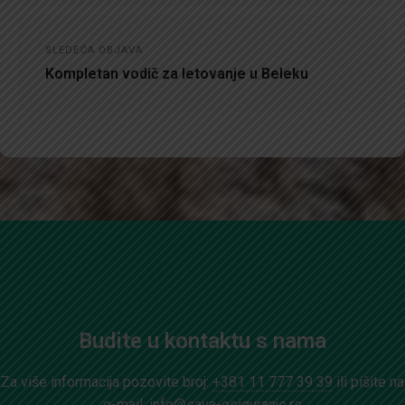
SLEDEĆA OBJAVA
Kompletan vodič za letovanje u Beleku
Budite u kontaktu s nama
Za više informacija pozovite broj:
+381 11 777 39 39
ili pišite na
e-mail:
info@sava-osiguranje.rs