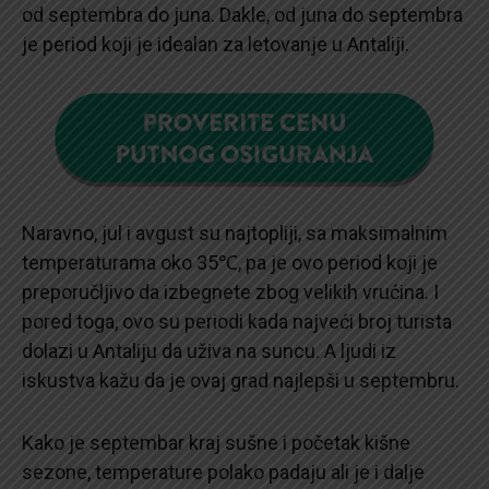
od septembra do juna. Dakle, od juna do septembra
je period koji je idealan za letovanje u Antaliji.
Naravno, jul i avgust su najtopliji, sa maksimalnim
temperaturama oko 35℃, pa je ovo period koji je
preporučljivo da izbegnete zbog velikih vrućina. I
pored toga, ovo su periodi kada najveći broj turista
dolazi u Antaliju da uživa na suncu. A ljudi iz
iskustva kažu da je ovaj grad najlepši u septembru.
Kako je septembar kraj sušne i početak kišne
sezone, temperature polako padaju ali je i dalje