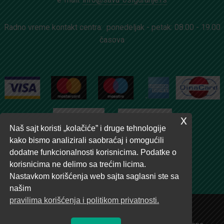
Radno vreme kontakt centra: ponedeljak - petak: 08.00 - 19.00
časova
x
Naš sajt koristi „kolačiće” i druge tehnologije
kako bismo analizirali saobraćaj i omogućili
dodatne funkcionalnosti korisnicima. Podatke o
korisnicima ne delimo sa trećim licima.
Nastavkom korišćenja web sajta saglasni ste sa
našim
pravilima korišćenja i politikom privatnosti.