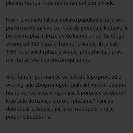
planinu Taurus i vide njenu fantastičnu prirodu.
Noćni život u Antaliji je itekako popularan, pa je ovo
pravo mesto za sve koji vole da posećuju klubove ili
barove na plaži i druže se do kasno u noć. Sa druge
strane, od 350 plaža u Turskoj, u Antaliji ih je čak
190! To znači da plaže u Antaliji predstavljaju pravi
mali raj za sve koji obožavaju sunce.
Avanturisti i gurmani će se takođe lepo provesti u
ovom gradu zbog mnogobrojnih aktivnosti i ukusne
hrane koji se ovde mogu naći. A porodice sa decom
koje žele da uživaju u moru i plažama? I oni su
dobrodošli u Antaliju jer, iako metropola, ona je
potpuno bezbedna.