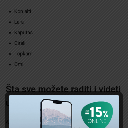
Konjalti
Lara
Kaputas
Cirali
Topkam
Omi
Šta sve možete raditi i videti
u Antaliji?
Ako vam uživanje na suncu nije toliko primamljivo,