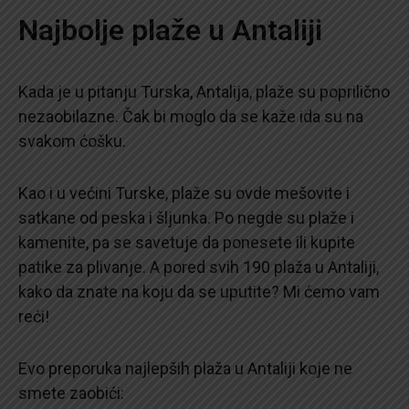
Najbolje plaže u Antaliji
Kada je u pitanju Turska, Antalija, plaže su poprilično
nezaobilazne. Čak bi moglo da se kaže ida su na
svakom ćošku.
Kao i u većini Turske, plaže su ovde mešovite i
satkane od peska i šljunka. Po negde su plaže i
kamenite, pa se savetuje da ponesete ili kupite
patike za plivanje. A pored svih 190 plaža u Antaliji,
kako da znate na koju da se uputite? Mi ćemo vam
reći!
Evo preporuka najlepših plaža u Antaliji koje ne
smete zaobići: