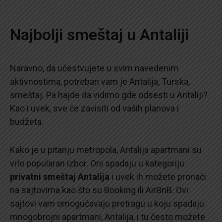
Najbolji smeštaj u Antaliji
Naravno, da učestvujete u svim navedenim
aktivnostima, potreban vam je Antalija, Turska,
smeštaj. Pa hajde da vidimo gde odsesti u Antaliji?
Kao i uvek, sve će zavisiti od vaših planova i
budžeta.
Kako je u pitanju metropola, Antalija apartmani su
vrlo popularan izbor. Oni spadaju u kategoriju
privatni smeštaj Antalija
i uvek ih možete pronaći
na sajtovima kao što su Booking ili AirBnB. Ovi
sajtovi vam omogućavaju pretragu u koju spadaju
mnogobrojni apartmani, Antalija, i tu često možete