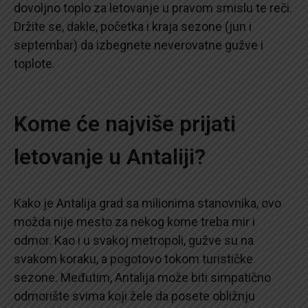
dovoljno toplo za letovanje u pravom smislu te reči.
Držite se, dakle, početka i kraja sezone (jun i
septembar) da izbegnete neverovatne gužve i
toplote.
Kome će najviše prijati
letovanje u Antaliji?
Kako je Antalija grad sa milionima stanovnika, ovo
možda nije mesto za nekog kome treba mir i
odmor. Kao i u svakoj metropoli, gužve su na
svakom koraku, a pogotovo tokom turističke
sezone. Međutim, Antalija može biti simpatično
odmorište svima koji žele da posete obližnju