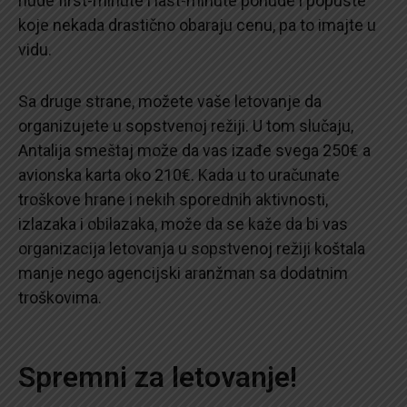
nude first-minute i last-minute ponude i popuste
koje nekada drastično obaraju cenu, pa to imajte u
vidu.
Sa druge strane, možete vaše letovanje da
organizujete u sopstvenoj režiji. U tom slučaju,
Antalija smeštaj može da vas izađe svega 250€ a
avionska karta oko 210€. Kada u to uračunate
troškove hrane i nekih sporednih aktivnosti,
izlazaka i obilazaka, može da se kaže da bi vas
organizacija letovanja u sopstvenoj režiji koštala
manje nego agencijski aranžman sa dodatnim
troškovima.
Spremni za letovanje!