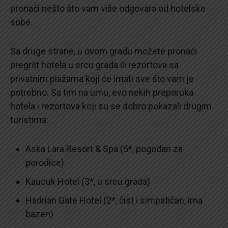
pronaći nešto što vam više odgovara od hotelske
sobe.
Sa druge strane, u ovom gradu možete pronaći
pregršt hotela u srcu grada ili rezortova sa
privatnim plažama koji će imati sve što vam je
potrebno. Sa tim na umu, evo nekih preporuka
hotela i rezortova koji su se dobro pokazali drugim
turistima:
Aska Lara Resort & Spa (5*, pogodan za
porodice)
Kaucuk Hotel (3*, u srcu grada)
Hadrian Gate Hotel (2*, čist i simpatičan, ima
bazen)