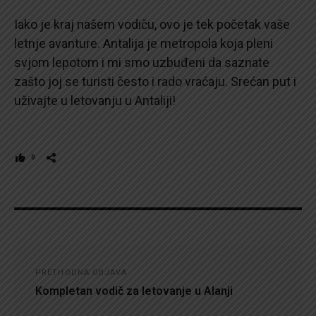
Iako je kraj našem vodiču, ovo je tek početak vaše
letnje avanture. Antalija je metropola koja pleni
svjom lepotom i mi smo uzbuđeni da saznate
zašto joj se turisti često i rado vraćaju. Srećan put i
uživajte u letovanju u Antaliji!
0
Kretanje
PRETHODNA OBJAVA
članka
Kompletan vodič za letovanje u Alanji