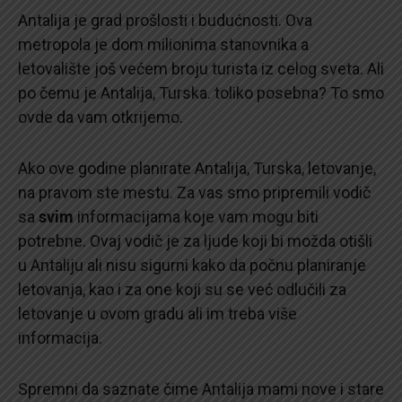
Antalija je grad prošlosti i budućnosti. Ova
metropola je dom milionima stanovnika a
letovalište još većem broju turista iz celog sveta. Ali
po čemu je Antalija, Turska. toliko posebna? To smo
ovde da vam otkrijemo.
Ako ove godine planirate Antalija, Turska, letovanje,
na pravom ste mestu. Za vas smo pripremili vodič
sa
svim
informacijama koje vam mogu biti
potrebne. Ovaj vodič je za ljude koji bi možda otišli
u Antaliju ali nisu sigurni kako da počnu planiranje
letovanja, kao i za one koji su se već odlučili za
letovanje u ovom gradu ali im treba više
informacija.
Spremni da saznate čime Antalija mami nove i stare