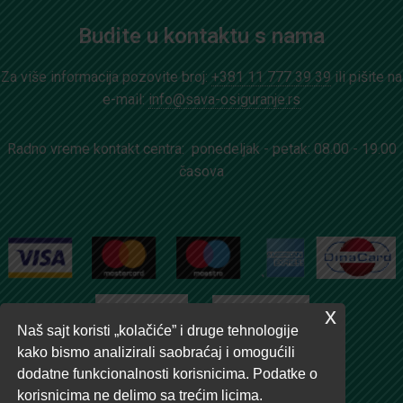
Budite u kontaktu s nama
Za više informacija pozovite broj:
+381 11 777 39 39
ili pišite na
e-mail:
info@sava-osiguranje.rs
Radno vreme kontakt centra: ponedeljak - petak: 08.00 - 19.00
časova
x
Naš sajt koristi „kolačiće” i druge tehnologije
kako bismo analizirali saobraćaj i omogućili
dodatne funkcionalnosti korisnicima. Podatke o
korisnicima ne delimo sa trećim licima.