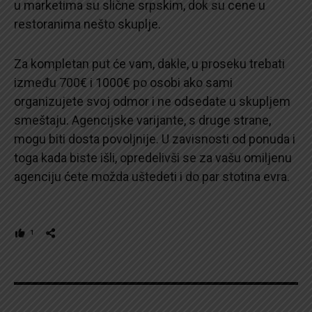
u marketima su slične srpskim, dok su cene u
restoranima nešto skuplje.
Za kompletan put će vam, dakle, u proseku trebati
između 700€ i 1000€ po osobi ako sami
organizujete svoj odmor i ne odsedate u skupljem
smeštaju. Agencijske varijante, s druge strane,
mogu biti dosta povoljnije. U zavisnosti od ponuda i
toga kada biste išli, opredelivši se za vašu omiljenu
agenciju ćete možda uštedeti i do par stotina evra.
1