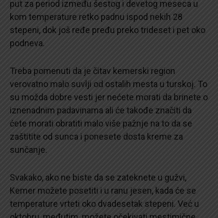
put za period između šestog i devetog meseca u
kom temperature retko padnu ispod nekih 28
stepeni, dok još ređe pređu preko trideset i pet oko
podneva.
Treba pomenuti da je čitav kemerski region
verovatno malo suvlji od ostalih mesta u turskoj. To
su možda dobre vesti jer nećete morati da brinete o
iznenadnim padavinama ali će takođe značiti da
ćete morati obratiti malo više pažnje na to da se
zaštitite od sunca i ponesete dosta kreme za
sunčanje.
Svakako, ako ne biste da se zateknete u gužvi,
Kemer možete posetiti i u ranu jesen, kada će se
temperature vrteti oko dvadesetak stepeni. Već u
oktobru, međutim, možete očekivati mestimične