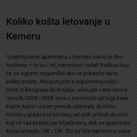
Koliko košta letovanje u
Kemeru
Iznajmljivanje apartmana u Kemeru samo je deo
troškova — tu su i let, namirnice i ostali troškovi koji
će se sigurno nagomilati ako ne pripazite na to
koliko trošite. Ako putujete o sopstvenoj režiji i
letite iz Beograda do Antalije, očekujte cene letova
između 300€ i 500€ evra u zavisnosti od toga kada
kupite karte i u kom periodu planirate da letite.
Hotela u gradu ima bezbroj, od onih jeftinih do onih
koji će vas koštati par hiljada evra, dok se apartmani
kreću između 15€ i 10€. Što se tiče namirnica, cene