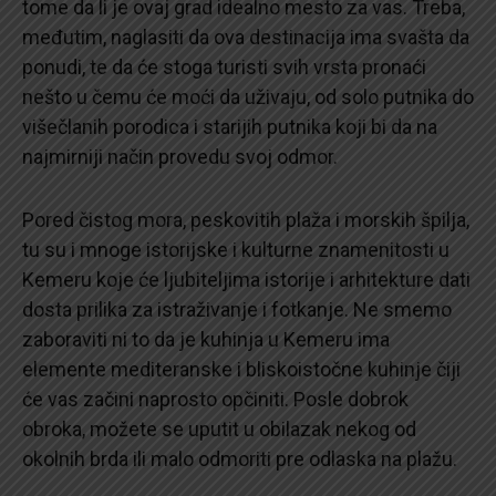
tome da li je ovaj grad idealno mesto za vas. Treba,
međutim, naglasiti da ova destinacija ima svašta da
ponudi, te da će stoga turisti svih vrsta pronaći
nešto u čemu će moći da uživaju, od solo putnika do
višečlanih porodica i starijih putnika koji bi da na
najmirniji način provedu svoj odmor.
Pored čistog mora, peskovitih plaža i morskih špilja,
tu su i mnoge istorijske i kulturne znamenitosti u
Kemeru koje će ljubiteljima istorije i arhitekture dati
dosta prilika za istraživanje i fotkanje. Ne smemo
zaboraviti ni to da je kuhinja u Kemeru ima
elemente mediteranske i bliskoistočne kuhinje čiji
će vas začini naprosto opčiniti. Posle dobrok
obroka, možete se uputit u obilazak nekog od
okolnih brda ili malo odmoriti pre odlaska na plažu.