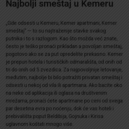
Najbolji smeštaj u Kemeru
„Gde odsesti u Kemeru, Kemer apartmani, Kemer
smeštaj” — to su najtraženije stavke svakog
putnika i to s razlogom. Kao što možda već znate,
često je teško pronaći prikladan a povoljan smeštaj,
pogotovo ako se za put opredelite prekasno. Kemer
je prepun hotela i turističkih odmarališta, od onih od
tri do onih od 5 zvezdica. Za najpovoljnije letovanje,
međutim, najbolje bi bilo potražiti privatan smeštaj i
odsesti u nekoj od vila ili apartmana. Ako bacite oko
na neke od aplikacija ili oglasa na društvenim
mrežama, pronaći ćete apartmane po ceni od svega
par desetina evra po noćenju, dok će vas hoteli i
prebivališta poput Beldibija, Gojnuka i Kirisa
uglavnom koštati mnogo više.