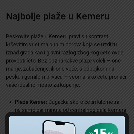
Najbolje plaže u Kemeru
Peskovite plaže u Kemeru pravi su kontrast
krševitim vrletima punim borova koja se uzdižu
iznad grada kao i glavni razlog zbog kog ćete ovde
provesti leto. Bez obzira kakve plaže voleli — one
manje, zabačenije, ili one veće, s odbojkom na
pesku i gomilom plivača — veoma lako ćete pronaći
vaše idealno mesto za kupanje.
Plaža Kemer:
Dugačka skoro četiri kilometra i
na samo par minuta od centralnog dela Kemera
nalazi se istoimena plaža čija će vas tirkizna
voda zavesti na prvi pogled.