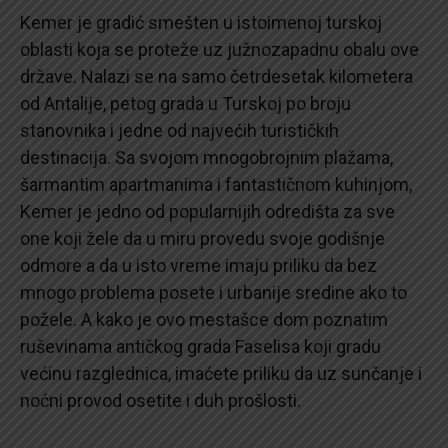
Kemer je gradić smešten u istoimenoj turskoj
oblasti koja se proteže uz južnozapadnu obalu ove
države. Nalazi se na samo četrdesetak kilometera
od Antalije, petog grada u Turskoj po broju
stanovnika i jedne od najvećih turističkih
destinacija. Sa svojom mnogobrojnim plažama,
šarmantim apartmanima i fantastičnom kuhinjom,
Kemer je jedno od popularnijih odredišta za sve
one koji žele da u miru provedu svoje godišnje
odmore a da u isto vreme imaju priliku da bez
mnogo problema posete i urbanije sredine ako to
požele. A kako je ovo mestašce dom poznatim
ruševinama antičkog grada Faselisa koji gradu
većinu razglednica, imaćete priliku da uz sunčanje i
noćni provod osetite i duh prošlosti.