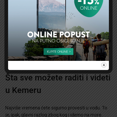
Plaža Faselis:
Ako odete u obilazak drevnog
grada Faselisa, ne zaboravite da se bućnete na
istoimenoj plaži. Upozorenje: kamenita je, ne
peščana!
Plaža Adrasan:
Ako ste raspoloženi za malo
divljine, tu je plaža Adrasan koja će vas dočekati
netaknutom prirodom i fantastičnim pogledima
koje krase okolna brda.
Šta sve možete raditi i videti
u Kemeru
Najviše vremena ćete sigurno provesti u vodu. To
je, ipak, glavni razlog zbog kog i idemo na more.