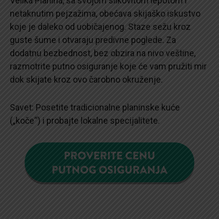
Velika Planina, sa svojom slikovitom lepotom i
netaknutim pejzažima, obećava skijaško iskustvo
koje je daleko od uobičajenog. Staze sežu kroz
guste šume i otvaraju predivne poglede. Za
dodatnu bezbednost, bez obzira na nivo veštine,
razmotrite putno osiguranje koje će vam pružiti mir
dok skijate kroz ovo čarobno okruženje.
Savet: Posetite tradicionalne planinske kuće
(„koče“) i probajte lokalne specijalitete.