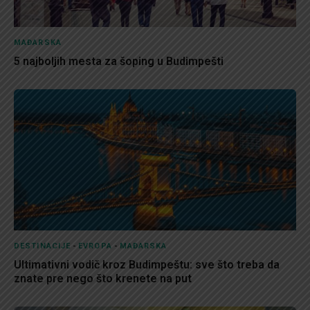
MAĐARSKA
5 najboljih mesta za šoping u Budimpešti
DESTINACIJE
-
EVROPA
-
MAĐARSKA
Ultimativni vodič kroz Budimpeštu: sve što treba da
znate pre nego što krenete na put