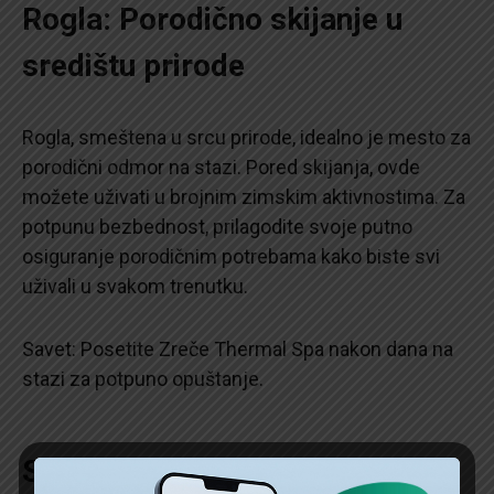
Rogla: Porodično skijanje u
središtu prirode
Rogla, smeštena u srcu prirode, idealno je mesto za
porodični odmor na stazi. Pored skijanja, ovde
možete uživati u brojnim zimskim aktivnostima. Za
potpunu bezbednost, prilagodite svoje putno
osiguranje porodičnim potrebama kako biste svi
uživali u svakom trenutku.
Savet: Posetite Zreče Thermal Spa nakon dana na
stazi za potpuno opuštanje.
Saveti za putovanje: