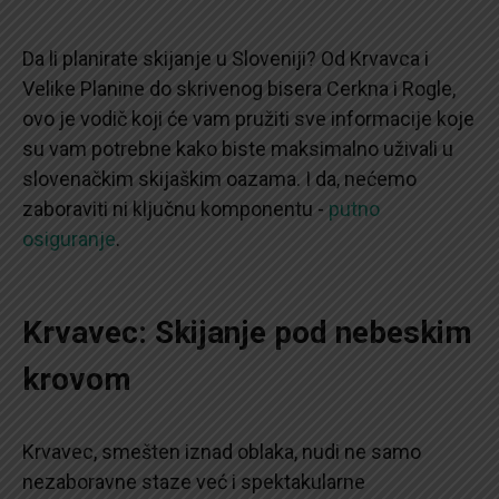
Da li planirate skijanje u Sloveniji? Od Krvavca i
Velike Planine do skrivenog bisera Cerkna i Rogle,
ovo je vodič koji će vam pružiti sve informacije koje
su vam potrebne kako biste maksimalno uživali u
slovenačkim skijaškim oazama. I da, nećemo
zaboraviti ni ključnu komponentu -
putno
osiguranje
.
Krvavec: Skijanje pod nebeskim
krovom
Krvavec, smešten iznad oblaka, nudi ne samo
nezaboravne staze već i spektakularne