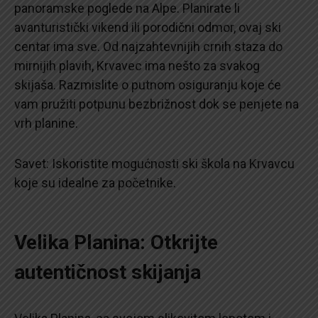
panoramske poglede na Alpe. Planirate li
avanturistički vikend ili porodični odmor, ovaj ski
centar ima sve. Od najzahtevnijih crnih staza do
mirnijih plavih, Krvavec ima nešto za svakog
skijaša. Razmislite o putnom osiguranju koje će
vam pružiti potpunu bezbrižnost dok se penjete na
vrh planine.
Savet: Iskoristite mogućnosti ski škola na Krvavcu
koje su idealne za početnike.
Velika Planina: Otkrijte
autentičnost skijanja