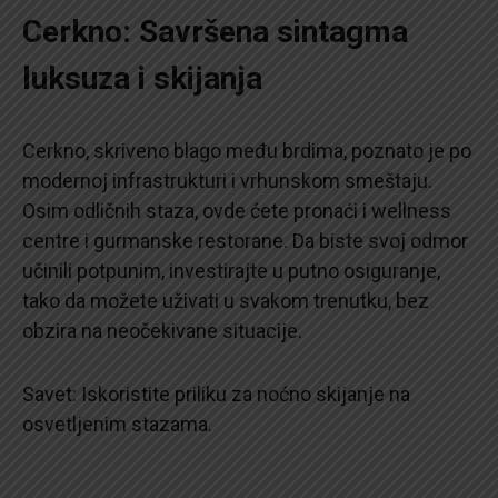
Cerkno: Savršena sintagma
luksuza i skijanja
Cerkno, skriveno blago među brdima, poznato je po
modernoj infrastrukturi i vrhunskom smeštaju.
Osim odličnih staza, ovde ćete pronaći i wellness
centre i gurmanske restorane. Da biste svoj odmor
učinili potpunim, investirajte u putno osiguranje,
tako da možete uživati u svakom trenutku, bez
obzira na neočekivane situacije.
Savet: Iskoristite priliku za noćno skijanje na
osvetljenim stazama.