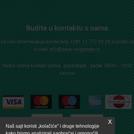
Budite u kontaktu s nama
Za više informacija pozovite broj:
+381 11 777 39 39
ili pišite na
e-mail:
info@sava-osiguranje.rs
Radno vreme kontakt centra: ponedeljak - petak: 08.00 - 19.00
časova
x
Naš sajt koristi „kolačiće” i druge tehnologije
kako bismo analizirali saobraćaj i omogućili