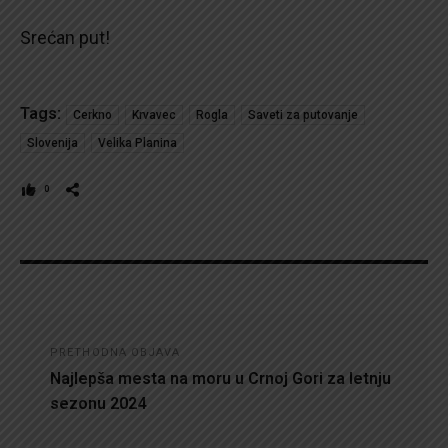
Srećan put!
Tags:
Cerkno
Krvavec
Rogla
Saveti za putovanje
Slovenija
Velika Planina
0
Kretanje
PRETHODNA OBJAVA
članka
Najlepša mesta na moru u Crnoj Gori za letnju
sezonu 2024