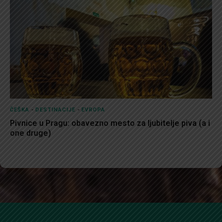
ČEŠKA
-
DESTINACIJE
-
EVROPA
Pivnice u Pragu: obavezno mesto za ljubitelje piva (a i
one druge)