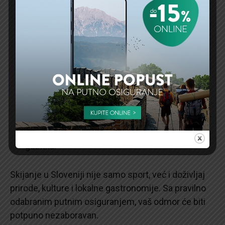
Pre rezervacije smeštaja, proverite da li je
skijalište u blizini i ima li potrebnu
infrastrukturu.
Uvek proverite vremensku prognozu pre
polaska na stazu.
Ponesite kvalitetnu opremu i slojevitu odeću
kako biste se prilagodili promenljivim uslovima.
Fotografišite sve vredne dokumente u slučaju
gubitka.
Skijanje u Sloveniji nije samo sport, već i doživljaj
prirode, kulture i lokalne gastronomije. Sa pravilno
odabranim putnim osiguranjem, vaš odmor će biti
potpuno nezaboravan.